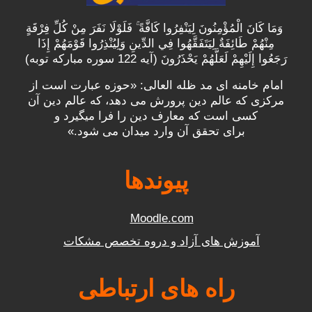
وَمَا كَانَ الْمُؤْمِنُونَ لِيَنْفِرُوا كَافَّةً ۚ فَلَوْلَا نَفَرَ مِنْ كُلِّ فِرْقَةٍ
مِنْهُمْ طَائِفَةٌ لِيَتَفَقَّهُوا فِي الدِّينِ وَلِيُنْذِرُوا قَوْمَهُمْ إِذَا
رَجَعُوا إِلَيْهِمْ لَعَلَّهُمْ يَحْذَرُونَ (آیه 122 سوره مبارکه توبه)
امام خامنه ای مد ظله العالی: «حوزه عبارت است از
مرکزی که عالم دین پرورش می دهد، که عالم دین آن
کسی است که معارف دین را فرا میگیرد و
برای
تحقق
آن وارد میدان می شود.»
پیوندها
Moodle.com
آموزش های آزاد و دروه تخصص مشکات
راه های ارتباطی