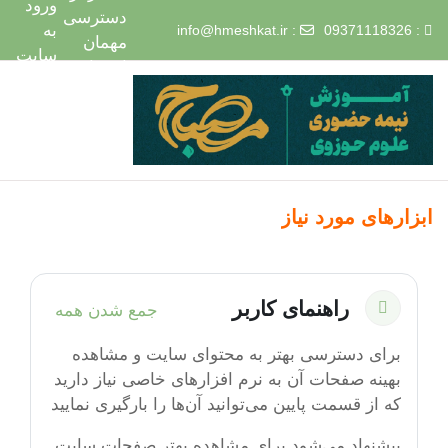
ورود
دسترسی
به
info@hmeshkat.ir
:
: 09371118326
مهمان
سایت
استفاده
رش به محتوای اصلی
خانه
طرح مصباح چیست
می‌کنید
ثبت نام در طرح مصباح
سایت حوزه علمیه مشکات
ابزارهای مورد نیاز
Section outline
راهنمای کاربر
جمع شدن همه
جمع‌کردن
برای دسترسی بهتر به محتوای سایت و مشاهده
بهینه صفحات آن به نرم افزارهای خاصی نیاز دارید
که از قسمت پایین می‌توانید آن‌ها را بارگیری نمایید
پیشنهاد می‌شود برای مشاهده بهتر صفحات سایت