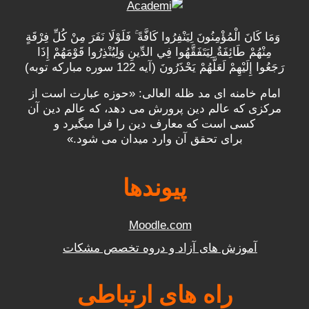
وَمَا كَانَ الْمُؤْمِنُونَ لِيَنْفِرُوا كَافَّةً ۚ فَلَوْلَا نَفَرَ مِنْ كُلِّ فِرْقَةٍ
مِنْهُمْ طَائِفَةٌ لِيَتَفَقَّهُوا فِي الدِّينِ وَلِيُنْذِرُوا قَوْمَهُمْ إِذَا
رَجَعُوا إِلَيْهِمْ لَعَلَّهُمْ يَحْذَرُونَ (آیه 122 سوره مبارکه توبه)
امام خامنه ای مد ظله العالی: «حوزه عبارت است از
مرکزی که عالم دین پرورش می دهد، که عالم دین آن
کسی است که معارف دین را فرا میگیرد و
برای
تحقق
آن وارد میدان می شود.»
پیوندها
Moodle.com
آموزش های آزاد و دروه تخصص مشکات
راه های ارتباطی